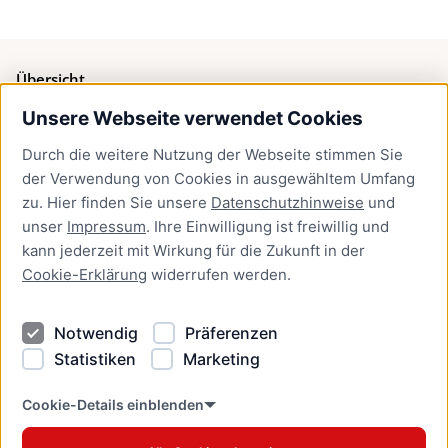
Übersicht
Unsere Webseite verwendet Cookies
Bürgerservice
Durch die weitere Nutzung der Webseite stimmen Sie
Presse
der Verwendung von Cookies in ausgewähltem Umfang
Newsletter Lübeck:kompakt
zu. Hier finden Sie unsere
Datenschutzhinweise
und
unser
Impressum
. Ihre Einwilligung ist freiwillig und
Kontakt
kann jederzeit mit Wirkung für die Zukunft in der
Cookie-Erklärung
widerrufen werden.
Kontakt
Impressum
Notwendig
Präferenzen
Datenschutzhinweise
Statistiken
Marketing
Barrierefreiheit
Cookie Erklärung
Cookie-Details einblenden