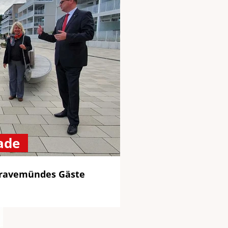
ade
 Travemündes Gäste