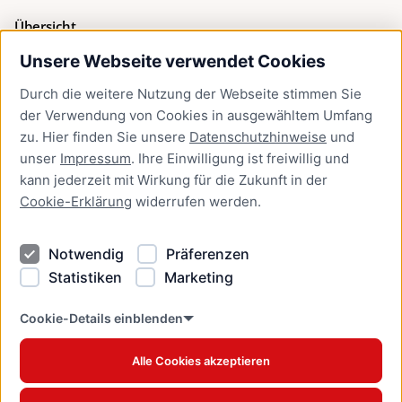
Übersicht
Unsere Webseite verwendet Cookies
Bürgerservice
Durch die weitere Nutzung der Webseite stimmen Sie
Presse
der Verwendung von Cookies in ausgewähltem Umfang
Newsletter Lübeck:kompakt
zu. Hier finden Sie unsere
Datenschutzhinweise
und
unser
Impressum
. Ihre Einwilligung ist freiwillig und
Kontakt
kann jederzeit mit Wirkung für die Zukunft in der
Cookie-Erklärung
widerrufen werden.
Kontakt
Impressum
Notwendig
Präferenzen
Datenschutzhinweise
Statistiken
Marketing
Barrierefreiheit
Cookie Erklärung
Cookie-Details einblenden
Alle Cookies akzeptieren
Offizielles Stadtportal © 2026
www.luebeck.de