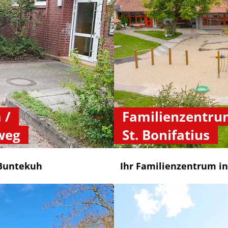
 /
Familienzentrum
weg
St. Bonifatius
 Buntekuh
Ihr Familienzentrum in