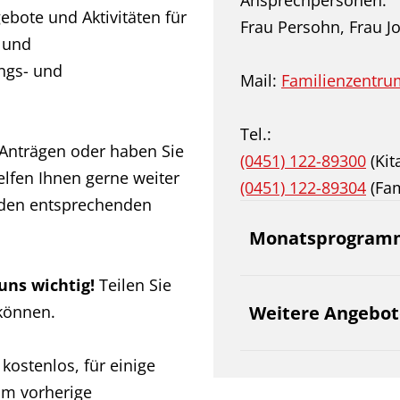
Ansprechpersonen:
ebote und Aktivitäten für
Frau Persohn, Frau J
 und
ungs- und
Mail:
Familienzentru
Tel.:
 Anträgen oder haben Sie
(0451) 122-89300
(Kit
elfen Ihnen gerne weiter
(0451) 122-89304
(Fam
 den entsprechenden
Monatsprogram
ns wichtig!
Teilen Sie
können.
Weitere Angebot
kostenlos, für einige
um vorherige