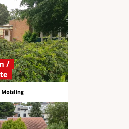
m /
te
 Moisling