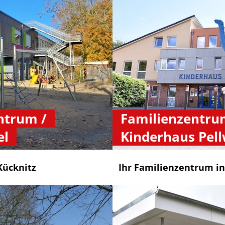
ntrum /
Familienzentru
el
Kinderhaus Pel
Kücknitz
Ihr Familienzentrum in