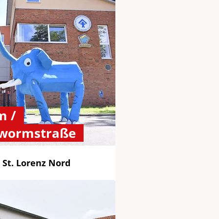
m /
lwormstraße
 St. Lorenz Nord