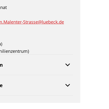
onat
m.Malenter-Strasse@luebeck.de
a)
ilienzentrum)
m
e