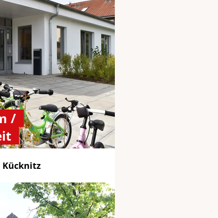
m /
it
 Kücknitz