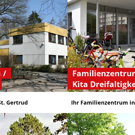
 /
Familienzentru
Kita Dreifaltigke
t. Gertrud
Ihr Familienzentrum in