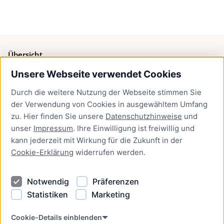
Übersicht
Unsere Webseite verwendet Cookies
Bürgerservice
Durch die weitere Nutzung der Webseite stimmen Sie
Presse
der Verwendung von Cookies in ausgewähltem Umfang
Newsletter Lübeck:kompakt
zu. Hier finden Sie unsere
Datenschutzhinweise
und
unser
Impressum
. Ihre Einwilligung ist freiwillig und
Kontakt
kann jederzeit mit Wirkung für die Zukunft in der
Cookie-Erklärung
widerrufen werden.
Kontakt
Impressum
Notwendig
Präferenzen
Datenschutzhinweise
Statistiken
Marketing
Barrierefreiheit
Cookie Erklärung
Cookie-Details einblenden