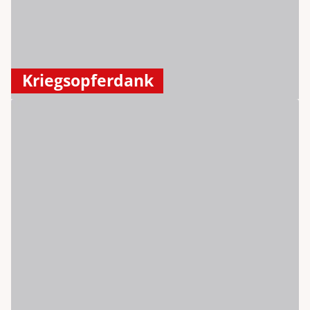
Kriegsopferdank