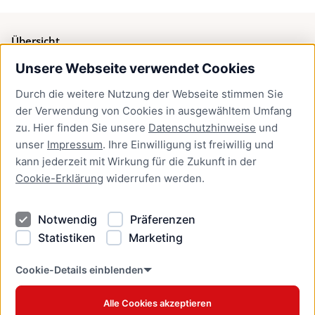
Übersicht
Unsere Webseite verwendet Cookies
Bürgerservice
Durch die weitere Nutzung der Webseite stimmen Sie
Presse
der Verwendung von Cookies in ausgewähltem Umfang
Newsletter Lübeck:kompakt
zu. Hier finden Sie unsere
Datenschutzhinweise
und
unser
Impressum
. Ihre Einwilligung ist freiwillig und
Kontakt
kann jederzeit mit Wirkung für die Zukunft in der
Cookie-Erklärung
widerrufen werden.
Kontakt
Impressum
Notwendig
Präferenzen
Datenschutzhinweise
Statistiken
Marketing
Barrierefreiheit
Cookie Erklärung
Cookie-Details einblenden
Alle Cookies akzeptieren
Offizielles Stadtportal © 2026