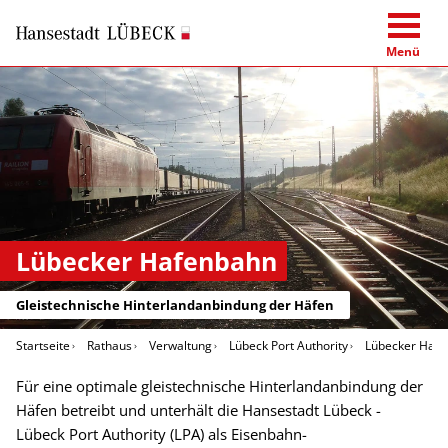
Menü
Lübecker Hafenbahn
Gleistechnische Hinterlandanbindung der Häfen
Startseite
Rathaus
Verwaltung
Lübeck Port Authority
Lübecker Haf
Für eine optimale gleistechnische Hinterlandanbindung der
Häfen betreibt und unterhält die Hansestadt Lübeck -
Lübeck Port Authority (LPA) als Eisenbahn-