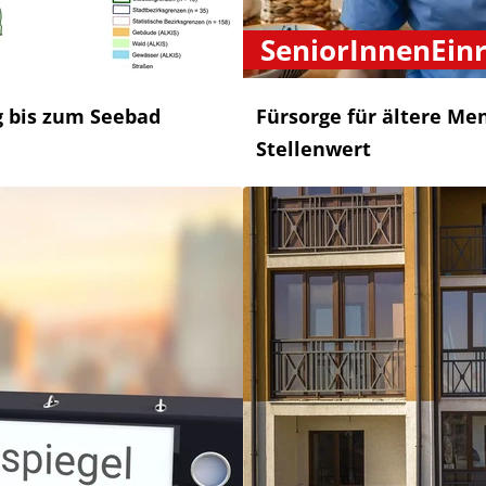
SeniorInnenEin
g bis zum Seebad
Fürsorge für ältere M
Stellenwert