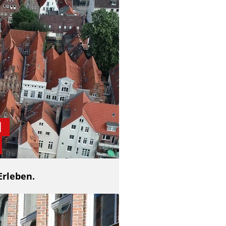
d
Erleben.