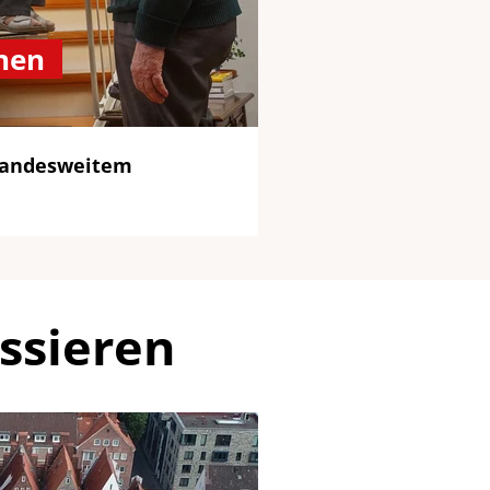
nen
n landesweitem
ssieren