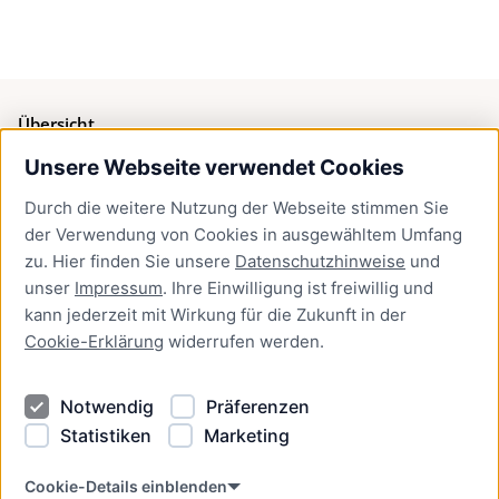
Übersicht
Unsere Webseite verwendet Cookies
Bürgerservice
Durch die weitere Nutzung der Webseite stimmen Sie
Presse
der Verwendung von Cookies in ausgewähltem Umfang
Newsletter Lübeck:kompakt
zu. Hier finden Sie unsere
Datenschutzhinweise
und
unser
Impressum
. Ihre Einwilligung ist freiwillig und
Kontakt
kann jederzeit mit Wirkung für die Zukunft in der
Cookie-Erklärung
widerrufen werden.
Kontakt
Impressum
Notwendig
Präferenzen
Datenschutzhinweise
Statistiken
Marketing
Barrierefreiheit
Cookie Erklärung
Cookie-Details einblenden