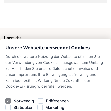
Übersicht
Unsere Webseite verwendet Cookies
Bürgerservice
Durch die weitere Nutzung der Webseite stimmen Sie
Presse
der Verwendung von Cookies in ausgewähltem Umfang
Newsletter Lübeck:kompakt
zu. Hier finden Sie unsere
Datenschutzhinweise
und
unser
Impressum
. Ihre Einwilligung ist freiwillig und
Kontakt
kann jederzeit mit Wirkung für die Zukunft in der
Cookie-Erklärung
widerrufen werden.
Kontakt
Impressum
Notwendig
Präferenzen
Datenschutzhinweise
Statistiken
Marketing
Barrierefreiheit