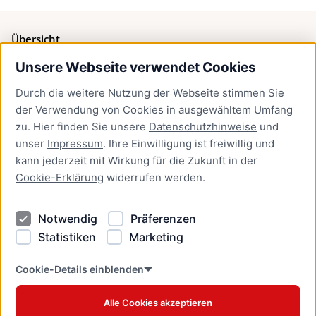
Übersicht
Unsere Webseite verwendet Cookies
Bürgerservice
Durch die weitere Nutzung der Webseite stimmen Sie
Presse
der Verwendung von Cookies in ausgewähltem Umfang
Newsletter Lübeck:kompakt
zu. Hier finden Sie unsere
Datenschutzhinweise
und
unser
Impressum
. Ihre Einwilligung ist freiwillig und
Kontakt
kann jederzeit mit Wirkung für die Zukunft in der
Cookie-Erklärung
widerrufen werden.
Kontakt
Impressum
Notwendig
Präferenzen
Datenschutzhinweise
Statistiken
Marketing
Barrierefreiheit
Cookie Erklärung
Cookie-Details einblenden
Alle Cookies akzeptieren
Offizielles Stadtportal © 2026