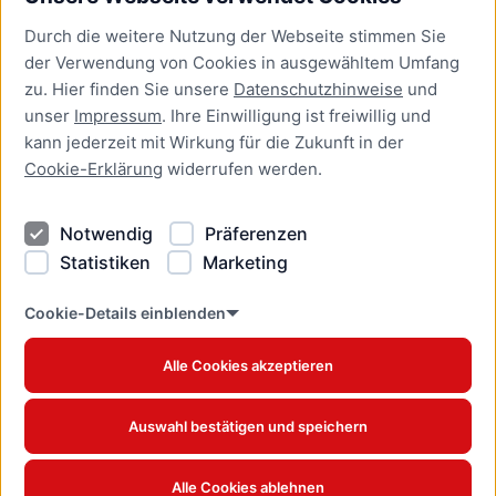
Bürgerservice
Durch die weitere Nutzung der Webseite stimmen Sie
Presse
der Verwendung von Cookies in ausgewähltem Umfang
Newsletter Lübeck:kompakt
zu. Hier finden Sie unsere
Datenschutzhinweise
und
unser
Impressum
. Ihre Einwilligung ist freiwillig und
Kontakt
kann jederzeit mit Wirkung für die Zukunft in der
Cookie-Erklärung
widerrufen werden.
Kontakt
Impressum
Notwendig
Präferenzen
Datenschutzhinweise
Statistiken
Marketing
Barrierefreiheit
Cookie Erklärung
Cookie-Details einblenden
Alle Cookies akzeptieren
Offizielles Stadtportal © 2026
www.luebeck.de
Auswahl bestätigen und speichern
Alle Cookies ablehnen