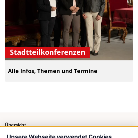
Stadtteilkonferenzen
Alle Infos, Themen und Termine
Übersicht
Unsere Webseite verwendet Cookies