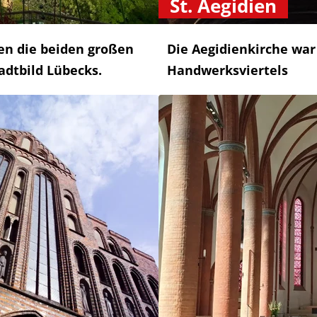
St. Aegidien
gen die beiden großen
Die Aegidienkirche war
dtbild Lübecks.
Handwerksviertels