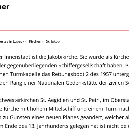
her
rtes in Lübeck
Kirchen
St. Jakobi
 Innenstadt ist die Jakobikirche. Sie wurde als Kirch
 gegenüberliegenden Schiffergesellschaft haben. Patr
lichen Turmkapelle das Rettungsboot 2 des 1957 unte
den Rang einer Nationalen Gedenkstätte der zivilen Sc
westerkirchen St. Aegidien und St. Petri, im Obersta
ne Kirche mit hohem Mittelschiff und einem Turm nac
 zu Gunsten eines neuen Planes geändert, welcher ab
m Ende des 13. Jahrhunderts gelegen hat ist nicht bel