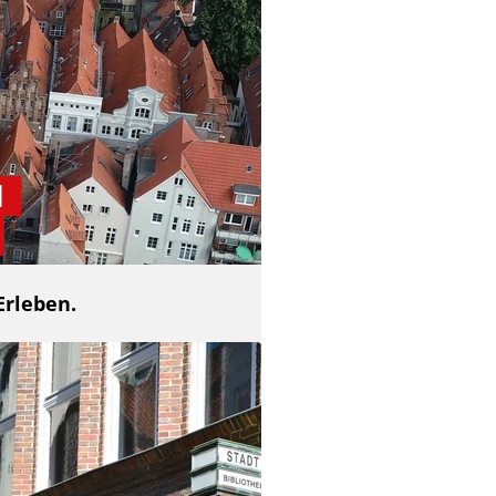
d
Erleben.