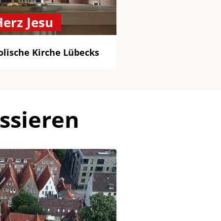
Herz Jesu
olische Kirche Lübecks
ssieren