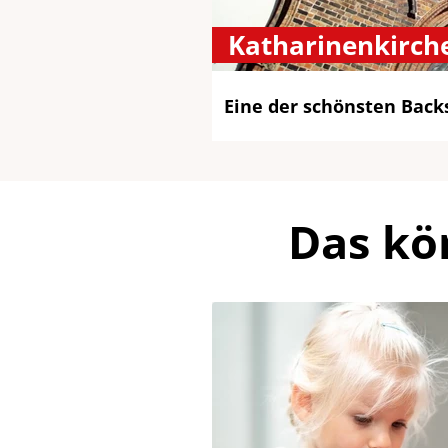
Katharinenkirch
Eine der schönsten Back
Das kö