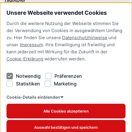
Übersicht
Unsere Webseite verwendet Cookies
Bürgerservice
Durch die weitere Nutzung der Webseite stimmen Sie
Presse
der Verwendung von Cookies in ausgewähltem Umfang
Newsletter Lübeck:kompakt
zu. Hier finden Sie unsere
Datenschutzhinweise
und
unser
Impressum
. Ihre Einwilligung ist freiwillig und
Kontakt
kann jederzeit mit Wirkung für die Zukunft in der
Cookie-Erklärung
widerrufen werden.
Kontakt
Impressum
Notwendig
Präferenzen
Datenschutzhinweise
Statistiken
Marketing
Barrierefreiheit
Cookie Erklärung
Cookie-Details einblenden
Alle Cookies akzeptieren
Offizielles Stadtportal © 2026
www.luebeck.de
Auswahl bestätigen und speichern