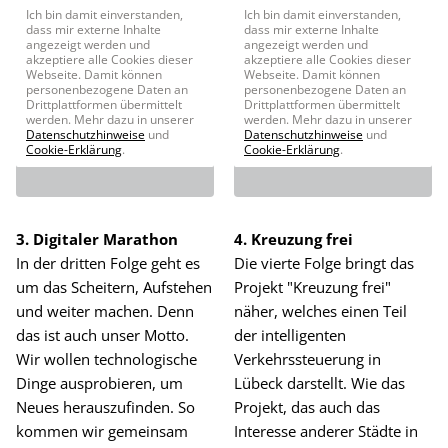
Ich bin damit einverstanden,
Ich bin damit einverstanden,
dass mir externe Inhalte
dass mir externe Inhalte
angezeigt werden und
angezeigt werden und
akzeptiere alle Cookies dieser
akzeptiere alle Cookies dieser
Webseite. Damit können
Webseite. Damit können
personenbezogene Daten an
personenbezogene Daten an
Drittplattformen übermittelt
Drittplattformen übermittelt
werden. Mehr dazu in unserer
werden. Mehr dazu in unserer
Datenschutzhinweise
und
Datenschutzhinweise
und
Cookie-Erklärung
.
Cookie-Erklärung
.
3. Digitaler Marathon
4. Kreuzung frei
In der dritten Folge geht es
Die vierte Folge bringt das
um das Scheitern, Aufstehen
Projekt "Kreuzung frei"
und weiter machen. Denn
näher, welches einen Teil
das ist auch unser Motto.
der intelligenten
Wir wollen technologische
Verkehrssteuerung in
Dinge ausprobieren, um
Lübeck darstellt. Wie das
Neues herauszufinden. So
Projekt, das auch das
kommen wir gemeinsam
Interesse anderer Städte in