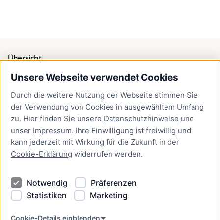
Übersicht
Unsere Webseite verwendet Cookies
Bürgerservice
Durch die weitere Nutzung der Webseite stimmen Sie
Presse
der Verwendung von Cookies in ausgewähltem Umfang
Newsletter Lübeck:kompakt
zu. Hier finden Sie unsere
Datenschutzhinweise
und
unser
Impressum
. Ihre Einwilligung ist freiwillig und
Kontakt
kann jederzeit mit Wirkung für die Zukunft in der
Cookie-Erklärung
widerrufen werden.
Kontakt
Impressum
Notwendig
Präferenzen
Datenschutzhinweise
Statistiken
Marketing
Barrierefreiheit
Cookie Erklärung
Cookie-Details einblenden