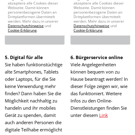
akzeptiere alle Cookies dieser
akzeptiere alle Cookies dieser
Webseite. Damit können
Webseite. Damit können
personenbezogene Daten an
personenbezogene Daten an
Drittplattformen übermittelt
Drittplattformen übermittelt
werden. Mehr dazu in unserer
werden. Mehr dazu in unserer
Datenschutzhinweise
und
Datenschutzhinweise
und
Cookie-Erklärung
.
Cookie-Erklärung
.
5. Digital für alle
6. Bürgerservice online
Sie haben funktionstüchtige
Viele Angelegenheiten
alte Smartphones, Tablets
können bequem von zu
oder Laptops, für die Sie
Hause beantragt werden! In
keine Verwendung mehr
dieser Folge zeigen wir, wie
finden? Dann haben Sie die
das funktioniert. Weitere
Möglichkeit nachhaltig zu
Infos zu den Online-
handeln und ihr mobiles
Dienstleistungen finden Sie
Gerät zu spenden, damit
unter diesem
Link
auch anderen Personen die
digitale Teilhabe ermöglicht