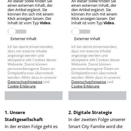
An dieser Stelle finden Sie
An dieser Stelle finden Sie
einen externen Inhalt, der
einen externen Inhalt, der
den Artikel ergänzt. Sie
den Artikel ergänzt. Sie
können ihn sich mit einem
können ihn sich mit einem
Klick anzeigen lassen. Der
Klick anzeigen lassen. Der
Inhalt ist vom Typ
Video
.
Inhalt ist vom Typ
Video
.
Externer Inhalt
Externer Inhalt
Ich bin damit einverstanden,
Ich bin damit einverstanden,
dass mir externe Inhalte
dass mir externe Inhalte
angezeigt werden und
angezeigt werden und
akzeptiere alle Cookies dieser
akzeptiere alle Cookies dieser
Webseite. Damit können
Webseite. Damit können
personenbezogene Daten an
personenbezogene Daten an
Drittplattformen übermittelt
Drittplattformen übermittelt
werden. Mehr dazu in unserer
werden. Mehr dazu in unserer
Datenschutzhinweise
und
Datenschutzhinweise
und
Cookie-Erklärung
.
Cookie-Erklärung
.
1. Unsere
2. Digitale Strategie
Stadtgesellschaft
In der zweiten Folge unserer
In der ersten Folge geht es
Smart City Familie wird die