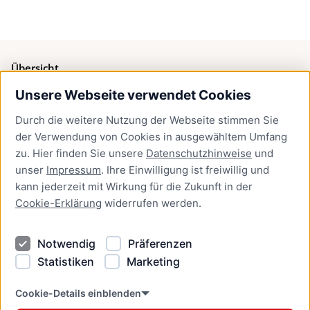
Übersicht
Unsere Webseite verwendet Cookies
Bürgerservice
Durch die weitere Nutzung der Webseite stimmen Sie
Presse
der Verwendung von Cookies in ausgewähltem Umfang
Newsletter Lübeck:kompakt
zu. Hier finden Sie unsere
Datenschutzhinweise
und
unser
Impressum
. Ihre Einwilligung ist freiwillig und
Kontakt
kann jederzeit mit Wirkung für die Zukunft in der
Cookie-Erklärung
widerrufen werden.
Kontakt
Impressum
Notwendig
Präferenzen
Datenschutzhinweise
Statistiken
Marketing
Barrierefreiheit
Cookie Erklärung
Cookie-Details einblenden