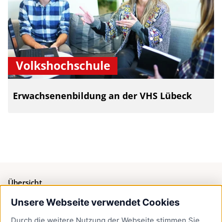
Volkshochschule
Erwachsenenbildung an der VHS Lübeck
Übersicht
Unsere Webseite verwendet Cookies
Bürgerservice
Durch die weitere Nutzung der Webseite stimmen Sie
Presse