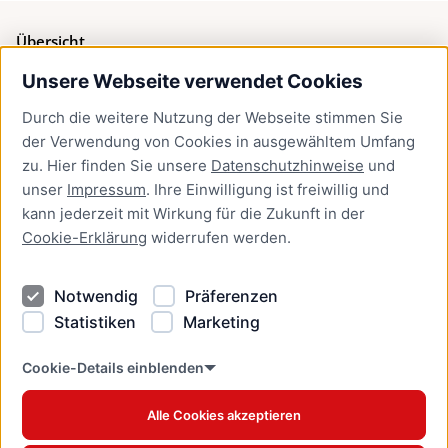
Übersicht
Unsere Webseite verwendet Cookies
Bürgerservice
Durch die weitere Nutzung der Webseite stimmen Sie
Presse
der Verwendung von Cookies in ausgewähltem Umfang
Newsletter Lübeck:kompakt
zu. Hier finden Sie unsere
Datenschutzhinweise
und
unser
Impressum
. Ihre Einwilligung ist freiwillig und
Kontakt
kann jederzeit mit Wirkung für die Zukunft in der
Cookie-Erklärung
widerrufen werden.
Kontakt
Impressum
Notwendig
Präferenzen
Datenschutzhinweise
Statistiken
Marketing
Barrierefreiheit
Cookie Erklärung
Cookie-Details einblenden
Alle Cookies akzeptieren
Offizielles Stadtportal © 2026
www.luebeck.de