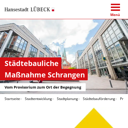
Menü
Städtebauliche
Maßnahme Schrangen
Olaf Malzahn
Vom Provisorium zum Ort der Begegnung
Startseite
Stadtentwicklung
Stadtplanung
Städtebauförderung
Proj