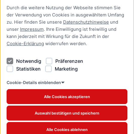
Durch die weitere Nutzung der Webseite stimmen Sie
Presse
der Verwendung von Cookies in ausgewähltem Umfang
Newsletter Lübeck:kompakt
zu. Hier finden Sie unsere
Datenschutzhinweise
und
unser
Impressum
. Ihre Einwilligung ist freiwillig und
Kontakt
kann jederzeit mit Wirkung für die Zukunft in der
Cookie-Erklärung
widerrufen werden.
Kontakt
Impressum
Notwendig
Präferenzen
Datenschutzhinweise
Statistiken
Marketing
Barrierefreiheit
Cookie Erklärung
Cookie-Details einblenden
Alle Cookies akzeptieren
Offizielles Stadtportal © 2026
www.luebeck.de
Auswahl bestätigen und speichern
Alle Cookies ablehnen