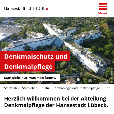
Menü
Denkmalschutz und
Denkmalpflege
Sebastian Bollig
Man sieht nur, was man kennt.
Startseite
Stadtleben
Kultur
Archäologie und Denkmalpflege
Denkm
Herzlich willkommen bei der Abteilung
Denkmalpflege der Hansestadt Lübeck.