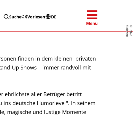
Suche
Vorlesen
DE
Menü
n
©
O
l
a
f
M
a
l
z
a
h
rsonen finden in dem kleinen, privaten
 Stand-Up Shows – immer randvoll mit
r ehrlichste aller Betrüger betritt
au ins deutsche Humorlevel". In seinem
rile, magische und lustige Momente