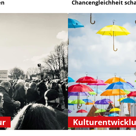
en
Chancengleichheit sch
ur
Kulturentwickl