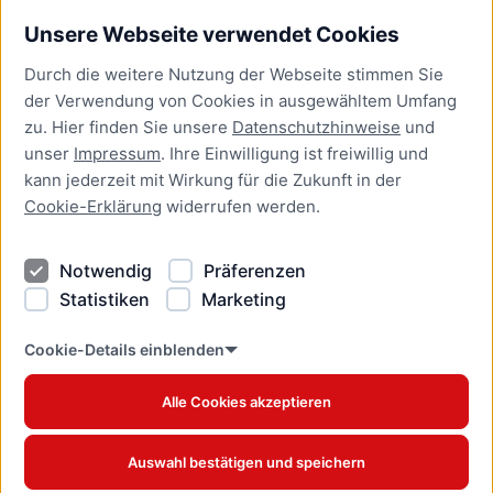
Unsere Webseite verwendet Cookies
Bürgerservice
Durch die weitere Nutzung der Webseite stimmen Sie
Presse
der Verwendung von Cookies in ausgewähltem Umfang
Newsletter Lübeck:kompakt
zu. Hier finden Sie unsere
Datenschutzhinweise
und
unser
Impressum
. Ihre Einwilligung ist freiwillig und
Kontakt
kann jederzeit mit Wirkung für die Zukunft in der
Cookie-Erklärung
widerrufen werden.
Kontakt
Impressum
Notwendig
Präferenzen
Datenschutzhinweise
Statistiken
Marketing
Barrierefreiheit
Cookie Erklärung
Cookie-Details einblenden
Alle Cookies akzeptieren
Offizielles Stadtportal © 2026
www.luebeck.de
Auswahl bestätigen und speichern