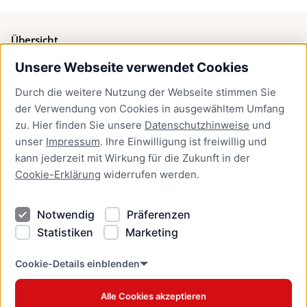
Übersicht
Unsere Webseite verwendet Cookies
Bürgerservice
Durch die weitere Nutzung der Webseite stimmen Sie
Presse
der Verwendung von Cookies in ausgewähltem Umfang
Newsletter Lübeck:kompakt
zu. Hier finden Sie unsere
Datenschutzhinweise
und
unser
Impressum
. Ihre Einwilligung ist freiwillig und
Kontakt
kann jederzeit mit Wirkung für die Zukunft in der
Cookie-Erklärung
widerrufen werden.
Kontakt
Impressum
Notwendig
Präferenzen
Datenschutzhinweise
Statistiken
Marketing
Barrierefreiheit
Cookie Erklärung
Cookie-Details einblenden
Alle Cookies akzeptieren
Offizielles Stadtportal © 2026