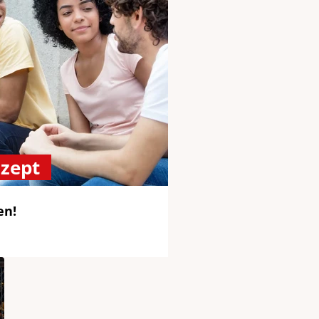
nzept
en!