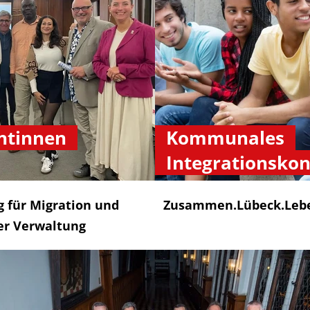
ntinnen
Kommunales
Integrationsko
g für Migration und
Zusammen.Lübeck.Leb
er Verwaltung