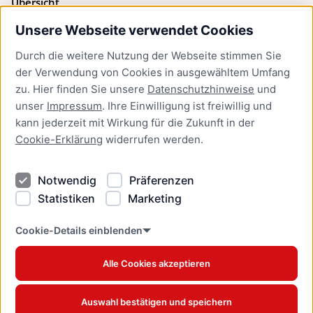
Übersicht
Unsere Webseite verwendet Cookies
Bürgerservice
Durch die weitere Nutzung der Webseite stimmen Sie
Presse
der Verwendung von Cookies in ausgewähltem Umfang
Newsletter Lübeck:kompakt
zu. Hier finden Sie unsere
Datenschutzhinweise
und
unser
Impressum
. Ihre Einwilligung ist freiwillig und
Kontakt
kann jederzeit mit Wirkung für die Zukunft in der
Cookie-Erklärung
widerrufen werden.
Kontakt
Impressum
Notwendig
Präferenzen
Datenschutzhinweise
Statistiken
Marketing
Barrierefreiheit
Cookie Erklärung
Cookie-Details einblenden
Alle Cookies akzeptieren
Offizielles Stadtportal © 2026
www.luebeck.de
Auswahl bestätigen und speichern