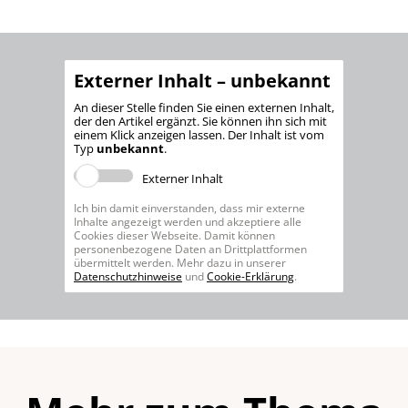
Externer Inhalt – unbekannt
An dieser Stelle finden Sie einen externen Inhalt,
der den Artikel ergänzt. Sie können ihn sich mit
einem Klick anzeigen lassen. Der Inhalt ist vom
Typ
unbekannt
.
Externer Inhalt
Ich bin damit einverstanden, dass mir externe
Inhalte angezeigt werden und akzeptiere alle
Cookies dieser Webseite. Damit können
personenbezogene Daten an Drittplattformen
übermittelt werden. Mehr dazu in unserer
Datenschutzhinweise
und
Cookie-Erklärung
.