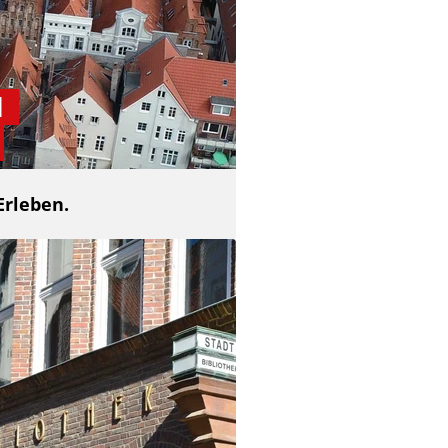
d
Erleben.