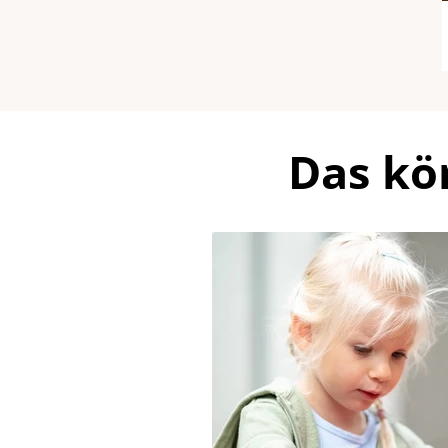
Das kö