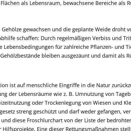
 Flächen als Lebensraum, bewachsene Bereiche als R
e Gehölze gewachsen und die geplante Weide droht vol
bhilfe schaffen: Durch regelmäßigen Verbiss und Trit
 Lebensbedingungen für zahlreiche Pflanzen- und Tie
Gehölzbestände bleiben ausgezäunt und damit als Rüc
on ist auf menschliche Eingriffe in die Natur zurückz
ng der Lebensräume wie z. B. Umnutzung von Tageba
reizeitnutzung oder Trockenlegung von Wiesen und Kl
setz streng geschützt und darf weder gefangen, ver
und diese Froschlurchart von der Liste der bedrohten 
er Hilfsprojekte. Eine dieser Rettungsmaßnahmen stel