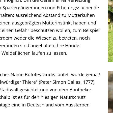
h möglich. Um die Gefahr einer Verletzung
en Spaziergänger:innen und Erholungssuchende
 halten: ausreichend Abstand zu Mutterkühen
 einen ausgeprägten Mutterinstinkt haben und
 kleinen Gefahr beschützen wollen, zum Beispiel
rdem weder die Wiesen zu betreten, noch
tzer:innen sind angehalten ihre Hunde
 Weideflächen laufen zu lassen.
icher Name Bufotes viridis lautet, wurde gemäß
kwürdiger Thiere" (Peter Simon Dallas, 1777)
tadtwall gesichtet und von dem Apotheker
halb ist es für den hiesigen Naturschutz
utage eine in Deutschland vom Aussterben