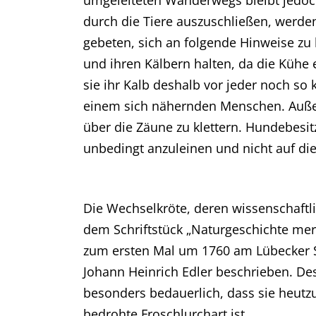
umgeleiteten Wanderwegs bleibt jedoc
durch die Tiere auszuschließen, werd
gebeten, sich an folgende Hinweise zu
und ihren Kälbern halten, da die Kühe
sie ihr Kalb deshalb vor jeder noch so
einem sich nähernden Menschen. Auße
über die Zäune zu klettern. Hundebesi
unbedingt anzuleinen und nicht auf die
Die Wechselkröte, deren wissenschaftl
dem Schriftstück „Naturgeschichte mer
zum ersten Mal um 1760 am Lübecker S
Johann Heinrich Edler beschrieben. Des
besonders bedauerlich, dass sie heutz
bedrohte Froschlurchart ist.