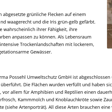
ch abgesetzte grünliche Flecken auf einem
ind waagerecht und die Iris grün-gelb gefärbt.
wahrscheinlich ihrer Fähigkeit, ihre
arben anpassen zu können. Als Lebensraum
intensive Trockenlandschaften mit lockerem,
getationsarme Gewässer.
irma Possehl Umweltschutz GmbH ist abgeschlossen un
e überführt. Die Flächen wurden verfüllt und haben s
un, vor allem für Amphibien und Reptilien einen daue
orfrosch, Kammmolch und Knoblauchkröte sowie Zaun
(siehe Artenporträt). All diese Arten brauchen eine v