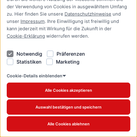
der Verwendung von Cookies in ausgewähltem Umfang
zu. Hier finden Sie unsere
Datenschutzhinweise
und
Übersicht
unser
Impressum
. Ihre Einwilligung ist freiwillig und
kann jederzeit mit Wirkung für die Zukunft in der
Bürgerservice
Cookie-Erklärung
widerrufen werden.
Presse
Newsletter Lübeck:kompakt
Notwendig
Präferenzen
Statistiken
Marketing
Kontakt
Cookie-Details einblenden
Kontakt
Impressum
Alle Cookies akzeptieren
Datenschutzhinweise
Barrierefreiheit
Auswahl bestätigen und speichern
Cookie Erklärung
Alle Cookies ablehnen
Offizielles Stadtportal © 2026