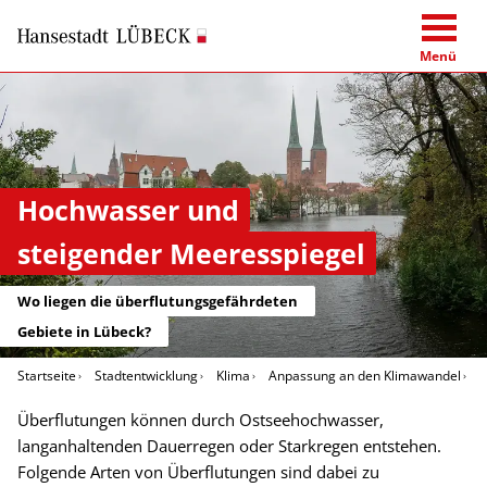
Menü
Hochwasser und
steigender Meeresspiegel
Wo liegen die überflutungsgefährdeten
Gebiete in Lübeck?
Startseite
Stadtentwicklung
Klima
Anpassung an den Klimawandel
O
Überflutungen können durch Ostseehochwasser,
langanhaltenden Dauerregen oder Starkregen entstehen.
Folgende Arten von Überflutungen sind dabei zu