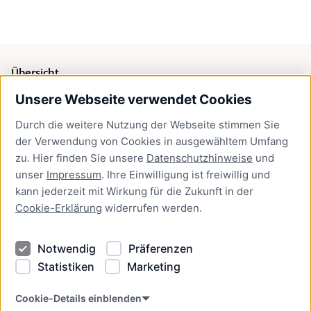
Übersicht
Unsere Webseite verwendet Cookies
Bürgerservice
Durch die weitere Nutzung der Webseite stimmen Sie
Presse
der Verwendung von Cookies in ausgewähltem Umfang
Newsletter Lübeck:kompakt
zu. Hier finden Sie unsere
Datenschutzhinweise
und
unser
Impressum
. Ihre Einwilligung ist freiwillig und
Kontakt
kann jederzeit mit Wirkung für die Zukunft in der
Cookie-Erklärung
widerrufen werden.
Kontakt
Impressum
Notwendig
Präferenzen
Datenschutzhinweise
Statistiken
Marketing
Barrierefreiheit
Cookie Erklärung
Cookie-Details einblenden