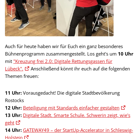
Auch für heute haben wir für Euch ein ganz besonderes
Bühnenprogramm zusammengestellt. Los geht's um
10 Uhr
mit
"Kreuzung frei 2.0: Digitale Rettungsgassen für
Lübeck".
Anschließend könnt ihr euch auf die folgenden
Themen freuen:
11 Uhr:
Vorausgedacht! Die digitale Stadtbevölkerung
Rostocks
12 Uhr:
Beteiligung mit Standards einfacher gestalten
13 Uhr:
Digitale Stadt. Smarte Schule. Schwerin zeigt, wie's
geht
14 Uhr:
GATEWAY49 – der StartUp-Accelerator in Schleswig-
Holstein