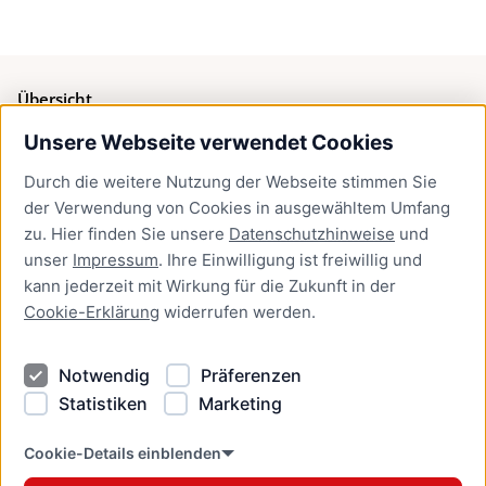
Übersicht
Unsere Webseite verwendet Cookies
Bürgerservice
Durch die weitere Nutzung der Webseite stimmen Sie
Presse
der Verwendung von Cookies in ausgewähltem Umfang
Newsletter Lübeck:kompakt
zu. Hier finden Sie unsere
Datenschutzhinweise
und
unser
Impressum
. Ihre Einwilligung ist freiwillig und
Kontakt
kann jederzeit mit Wirkung für die Zukunft in der
Cookie-Erklärung
widerrufen werden.
Kontakt
Impressum
Notwendig
Präferenzen
Datenschutzhinweise
Statistiken
Marketing
Barrierefreiheit
Cookie Erklärung
Cookie-Details einblenden