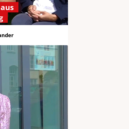
haus
g
nander