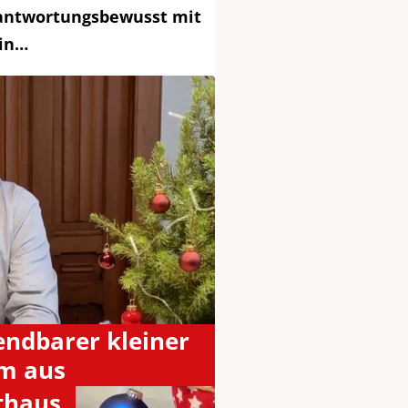
rantwortungsbewusst mit
 in…
ndbarer kleiner
m aus
athaus