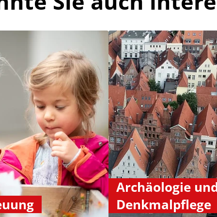
nnte Sie auch intere
Archäologie un
euung
Denkmalpflege