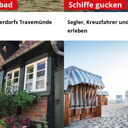
ebad
Schiffe gucken
herdorfs Travemünde
Segler, Kreuzfahrer un
erleben