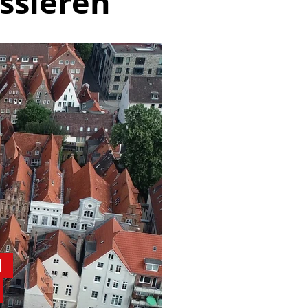
ssieren
d