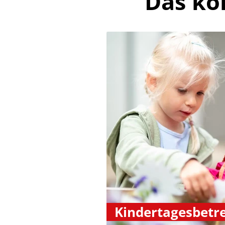
Das kö
Kindertagesbetr