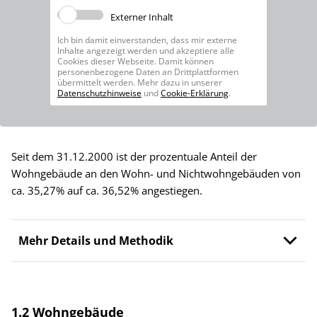
Externer Inhalt
Ich bin damit einverstanden, dass mir externe
Inhalte angezeigt werden und akzeptiere alle
Cookies dieser Webseite. Damit können
personenbezogene Daten an Drittplattformen
übermittelt werden. Mehr dazu in unserer
Datenschutzhinweise
und
Cookie-Erklärung
.
Seit dem 31.12.2000 ist der prozentuale Anteil der
Wohngebäude an den Wohn- und Nichtwohngebäuden von
ca. 35,27% auf ca. 36,52% angestiegen.
Mehr Details und Methodik
1.2 Wohngebäude