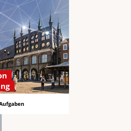
on
ung
 Aufgaben