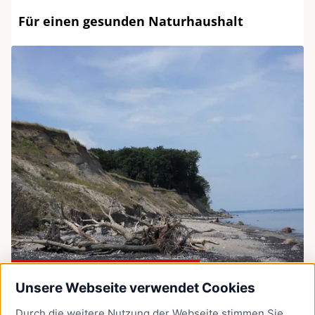
Für einen gesunden Naturhaushalt
Natura 2000-Gebiete
Unsere Webseite verwendet Cookies
Schutz nach europäischem Recht
Durch die weitere Nutzung der Webseite stimmen Sie