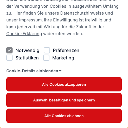
der Verwendung von Cookies in ausgewähltem Umfang
zu. Hier finden Sie unsere
Datenschutzhinweise
und
unser
Impressum
. Ihre Einwilligung ist freiwillig und
kann jederzeit mit Wirkung für die Zukunft in der
Cookie-Erklärung
widerrufen werden.
Notwendig
Präferenzen
Statistiken
Marketing
Cookie-Details einblenden
Alle Cookies akzeptieren
Naturschutzgebiete
Auswahl bestätigen und speichern
Alle Cookies ablehnen
Schützenswerte Gebiete