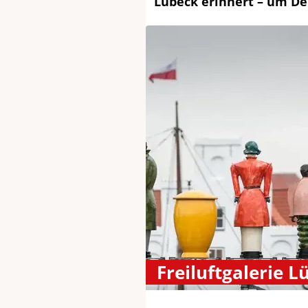
Lübeck erinnert – um De
Freiluftgalerie L