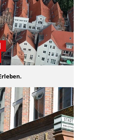
d
Erleben.