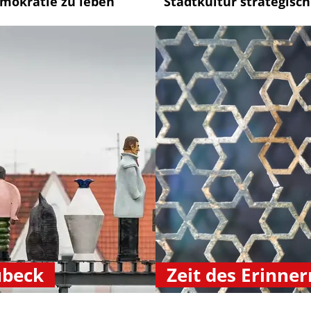
mokratie zu leben
Stadtkultur strategisch
übeck
Zeit des Erinner