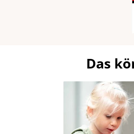
Das kö