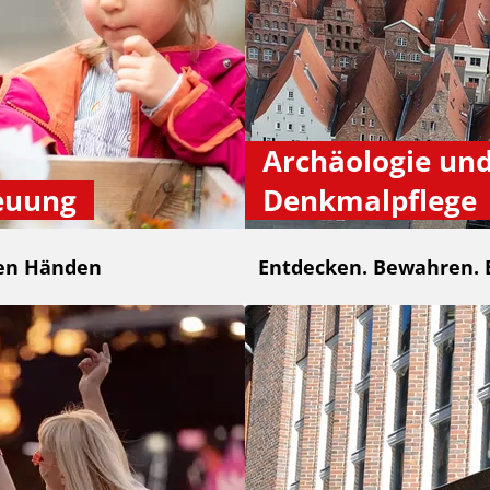
Archäologie un
euung
Denkmalpflege
ten Händen
Entdecken. Bewahren. 