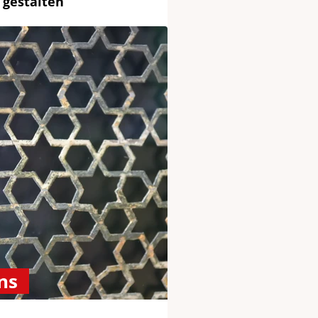
 gestalten
ns