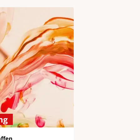
ng
affen