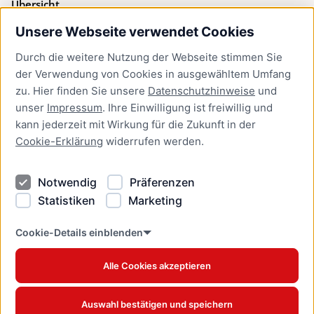
Übersicht
Unsere Webseite verwendet Cookies
Bürgerservice
Durch die weitere Nutzung der Webseite stimmen Sie
Presse
der Verwendung von Cookies in ausgewähltem Umfang
Newsletter Lübeck:kompakt
zu. Hier finden Sie unsere
Datenschutzhinweise
und
unser
Impressum
. Ihre Einwilligung ist freiwillig und
Kontakt
kann jederzeit mit Wirkung für die Zukunft in der
Cookie-Erklärung
widerrufen werden.
Kontakt
Impressum
Notwendig
Präferenzen
Datenschutzhinweise
Statistiken
Marketing
Barrierefreiheit
Cookie Erklärung
Cookie-Details einblenden
Alle Cookies akzeptieren
Offizielles Stadtportal © 2026
www.luebeck.de
Auswahl bestätigen und speichern