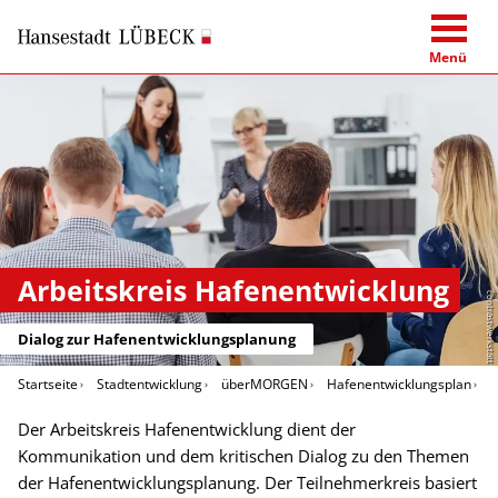
Menü
Arbeitskreis Hafenentwicklung
contrastwerkstatt
Dialog zur Hafenentwicklungsplanung
Startseite
Stadtentwicklung
überMORGEN
Hafenentwicklungsplan
A
Der Arbeitskreis Hafenentwicklung dient der
Kommunikation und dem kritischen Dialog zu den Themen
der Hafenentwicklungsplanung. Der Teilnehmerkreis basiert