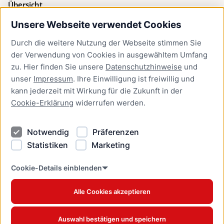
Übersicht
Unsere Webseite verwendet Cookies
Bürgerservice
Durch die weitere Nutzung der Webseite stimmen Sie
Presse
der Verwendung von Cookies in ausgewähltem Umfang
Newsletter Lübeck:kompakt
zu. Hier finden Sie unsere
Datenschutzhinweise
und
unser
Impressum
. Ihre Einwilligung ist freiwillig und
Kontakt
kann jederzeit mit Wirkung für die Zukunft in der
Cookie-Erklärung
widerrufen werden.
Kontakt
Impressum
Notwendig
Präferenzen
Datenschutzhinweise
Statistiken
Marketing
Barrierefreiheit
Cookie Erklärung
Cookie-Details einblenden
Alle Cookies akzeptieren
Offizielles Stadtportal © 2026
www.luebeck.de
Auswahl bestätigen und speichern