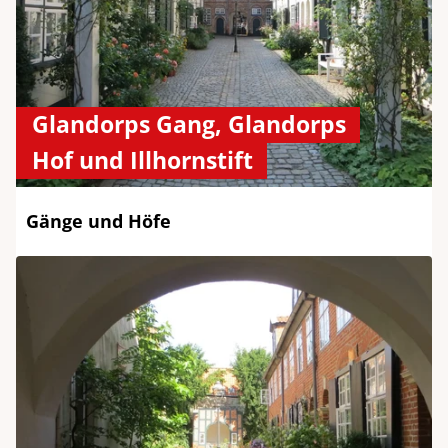
Glandorps Gang, Glandorps
Hof und Illhornstift
Gänge und Höfe