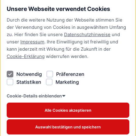
Unsere Webseite verwendet Cookies
Bürgerservice
Durch die weitere Nutzung der Webseite stimmen Sie
Presse
der Verwendung von Cookies in ausgewähltem Umfang
Newsletter Lübeck:kompakt
zu. Hier finden Sie unsere
Datenschutzhinweise
und
unser
Impressum
. Ihre Einwilligung ist freiwillig und
Kontakt
kann jederzeit mit Wirkung für die Zukunft in der
Cookie-Erklärung
widerrufen werden.
Kontakt
Impressum
Notwendig
Präferenzen
Datenschutzhinweise
Statistiken
Marketing
Barrierefreiheit
Cookie Erklärung
Cookie-Details einblenden
Alle Cookies akzeptieren
Offizielles Stadtportal © 2026
www.luebeck.de
Auswahl bestätigen und speichern