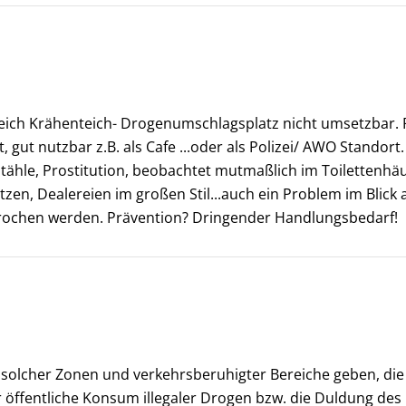
ereich Krähenteich- Drogenumschlagsplatz nicht umsetzba
, gut nutzbar z.B. als Cafe ...oder als Polizei/ AWO Standort
ähle, Prostitution, beobachtet mutmaßlich im Toilettenhäusc
etzen, Dealereien im großen Stil...auch ein Problem im Blick 
rochen werden. Prävention? Dringender Handlungsbedarf!
le solcher Zonen und verkehrsberuhigter Bereiche geben, di
öffentliche Konsum illegaler Drogen bzw. die Duldung des F