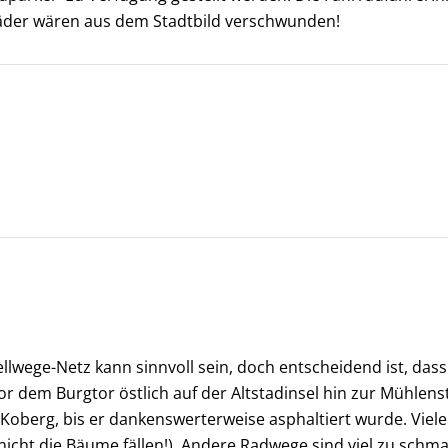
äder wären aus dem Stadtbild verschwunden!
hnellwege-Netz kann sinnvoll sein, doch entscheidend ist, d
or dem Burgtor östlich auf der Altstadinsel hin zur Mühlens
r Koberg, bis er dankenswerterweise asphaltiert wurde. Vi
nicht die Bäume fällen!). Andere Radwege sind viel zu schmal