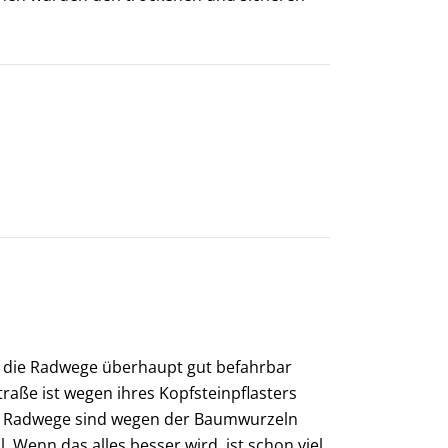
ass die Radwege überhaupt gut befahrbar
traße ist wegen ihres Kopfsteinpflasters
ele Radwege sind wegen der Baumwurzeln
. Wenn das alles besser wird, ist schon viel