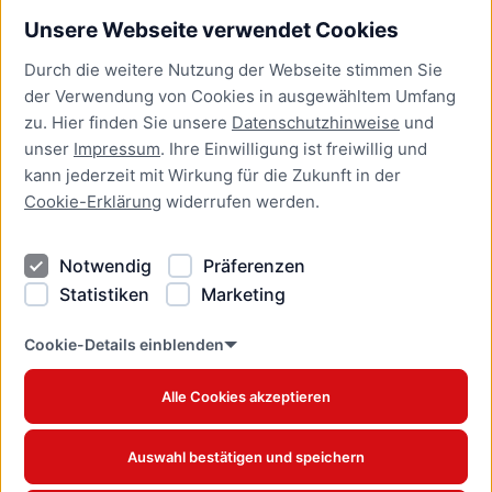
Unsere Webseite verwendet Cookies
Bürgerservice
Durch die weitere Nutzung der Webseite stimmen Sie
Presse
der Verwendung von Cookies in ausgewähltem Umfang
Newsletter Lübeck:kompakt
zu. Hier finden Sie unsere
Datenschutzhinweise
und
unser
Impressum
. Ihre Einwilligung ist freiwillig und
Kontakt
kann jederzeit mit Wirkung für die Zukunft in der
Cookie-Erklärung
widerrufen werden.
Kontakt
Impressum
Notwendig
Präferenzen
Datenschutzhinweise
Statistiken
Marketing
Barrierefreiheit
Cookie Erklärung
Cookie-Details einblenden
Alle Cookies akzeptieren
Offizielles Stadtportal © 2026
www.luebeck.de
Auswahl bestätigen und speichern