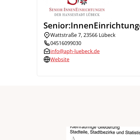
Senior:InnenEinrichtun
Wattstraße 7, 23566 Lübeck
04516099030
info@aph-luebeck.de
Website