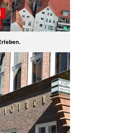
d
Erleben.