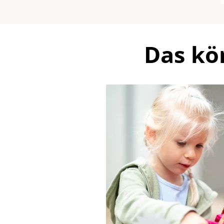
Das kö