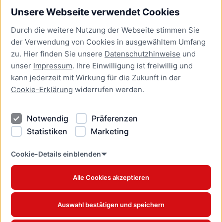
Unsere Webseite verwendet Cookies
Bürgerservice
Durch die weitere Nutzung der Webseite stimmen Sie
Presse
der Verwendung von Cookies in ausgewähltem Umfang
Newsletter Lübeck:kompakt
zu. Hier finden Sie unsere
Datenschutzhinweise
und
unser
Impressum
. Ihre Einwilligung ist freiwillig und
Kontakt
kann jederzeit mit Wirkung für die Zukunft in der
Cookie-Erklärung
widerrufen werden.
Kontakt
Impressum
Notwendig
Präferenzen
Datenschutzhinweise
Statistiken
Marketing
Barrierefreiheit
Cookie Erklärung
Cookie-Details einblenden
Alle Cookies akzeptieren
Offizielles Stadtportal © 2026
www.luebeck.de
Auswahl bestätigen und speichern