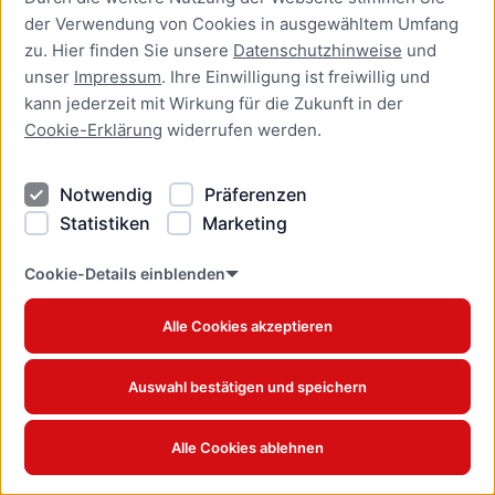
der Verwendung von Cookies in ausgewähltem Umfang
zu. Hier finden Sie unsere
Datenschutzhinweise
und
unser
Impressum
. Ihre Einwilligung ist freiwillig und
kann jederzeit mit Wirkung für die Zukunft in der
Cookie-Erklärung
widerrufen werden.
Notwendig
Präferenzen
Varianten
Statistiken
Marketing
Cookie-Details einblenden
Kommentare und Bewertungen zu den
Vertiefungsbereichen und
Alle Cookies akzeptieren
Mobilitätsvarianten für den Rahmenplan
Innenstadt
Auswahl bestätigen und speichern
Alle Cookies ablehnen