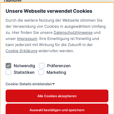
Übersicht
Unsere Webseite verwendet Cookies
Bürgerservice
Durch die weitere Nutzung der Webseite stimmen Sie
Presse
der Verwendung von Cookies in ausgewähltem Umfang
Newsletter Lübeck:kompakt
zu. Hier finden Sie unsere
Datenschutzhinweise
und
unser
Impressum
. Ihre Einwilligung ist freiwillig und
Kontakt
kann jederzeit mit Wirkung für die Zukunft in der
Cookie-Erklärung
widerrufen werden.
Kontakt
Impressum
Notwendig
Präferenzen
Datenschutzhinweise
Statistiken
Marketing
Barrierefreiheit
Cookie Erklärung
Cookie-Details einblenden
Alle Cookies akzeptieren
Offizielles Stadtportal © 2026
www.luebeck.de
Auswahl bestätigen und speichern